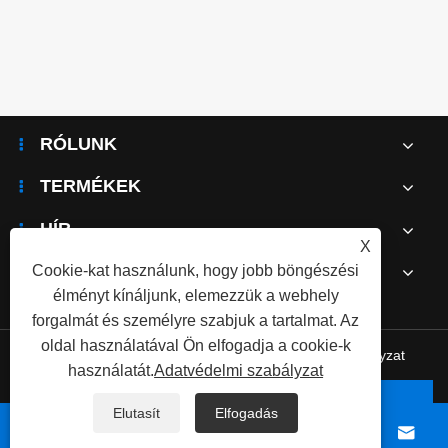
RÓLUNK
TERMÉKEK
HÍR
X
LÉPJEN KAPCSOLATBA VELÜNK
Cookie-kat használunk, hogy jobb böngészési
élményt kínáljunk, elemezzük a webhely
forgalmát és személyre szabjuk a tartalmat. Az
oldal használatával Ön elfogadja a cookie-k
Links
|
Sitemap
|
RSS
|
XML
|
Adatvédelmi szabályzat
használatát.
Adatvédelmi szabályzat
Copyright © 2026 Tangshan Pengcheng Outdoor
Elutasít
Elfogadás
Products Co., Ltd. Minden jog fenntartva.



