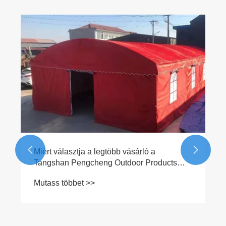


Miért választja a legtöbb vásárló a
Tangshan Pengcheng Outdoor Products
Co., Ltd.-t tartós összecsukható sátrak
Mutass többet >>
vásárlásakor?