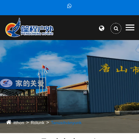
itthon
Rólunk
Tanúsítványunk