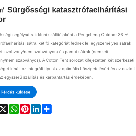
㎡ Sürgősségi katasztrófaelhárítási
or
ősségi segélysátrak kínai szállítójaként a Pengcheng Outdoor 36 ㎡
rófaelhárítási sátrai két fő kategóriát fednek le: egyszemélyes sátrak
ti szabvány/nem szabványos) és pamut sátrak (nemzeti
ny/nem szabványos). A Cotton Tent sorozat kifejezetten két szerkezeti
éget kínál: az integrált típust az optimális hőszigetelésért és az osztott
 az egyszerű szállítás és karbantartás érdekében.
Kérdés küldése
acebook
X
WhatsApp
Pinterest
LinkedIn
Share