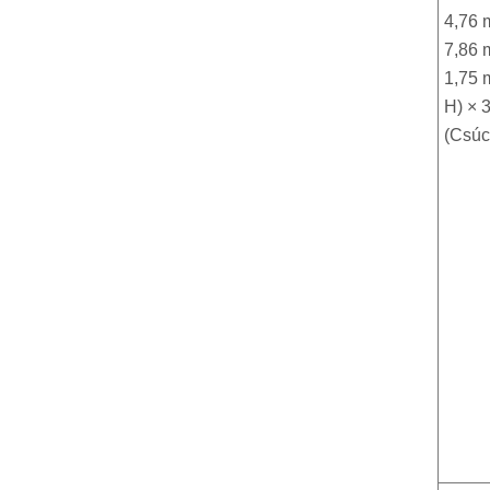
4,76 
7,86 
1,75 
H) × 
(Csúc