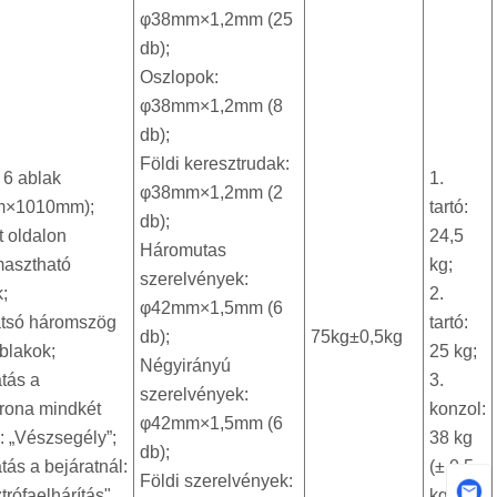
φ38mm×1,2mm (25
db);
Oszlopok:
φ38mm×1,2mm (8
db);
Földi keresztrudak:
+ 6 ablak
1.
φ38mm×1,2mm (2
m×1010mm);
tartó:
db);
 oldalon
24,5
Háromutas
asztható
kg;
szerelvények:
k;
2.
φ42mm×1,5mm (6
átsó háromszög
tartó:
db);
75kg±0,5kg
ablakok;
25 kg;
Négyirányú
tás a
3.
szerelvények:
rona mindkét
konzol:
φ42mm×1,5mm (6
: „Vészsegély”;
38 kg
db);
ás a bejáratnál:
(± 0,5
Földi szerelvények:
trófaelhárítás"
kg)