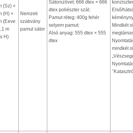
Sátorszövet: 666 dtex × 666
konziszte
m (Sz) ×
dtex poliészter szál;
Első/háts
m (H) ×
Nemzeti
Pamut réteg: 400g fehér
kéményny
m (Eeve
szabvány
selyem pamut;
Mindkét o
3,1 m
pamut sátor
Alsó anyag: 555 dtex × 555
megtámasz
s H)
dtex
Nyomtatá
mindkét o
„Vészsegé
Nyomtatás
"Katasztró