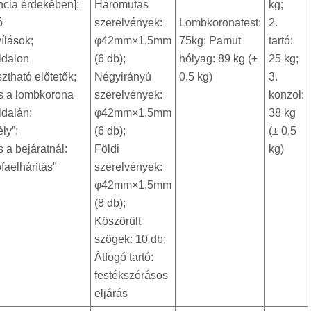
ncia érdekében];
Háromutas
kg;
ó
szerelvények:
Lombkoronatest:
2.
ílások;
φ42mm×1,5mm
75kg; Pamut
tartó:
ldalon
(6 db);
hólyag: 89 kg (±
25 kg;
tható előtetők;
Négyirányú
0,5 kg)
3.
s a lombkorona
szerelvények:
konzol:
ldalán:
φ42mm×1,5mm
38 kg
ly”;
(6 db);
(± 0,5
 a bejáratnál:
Földi
kg)
faelhárítás"
szerelvények:
φ42mm×1,5mm
(8 db);
Köszörült
szögek: 10 db;
Átfogó tartó:
festékszórásos
eljárás