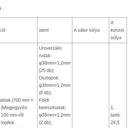
a
A
ció
stent
A sátor súlya
konzol
súlya
Univerzális
rudak:
φ38mm×1,2mm
(25 db);
Oszlopok:
φ38mm×1,2mm
(8 db);
6 ablak (700 mm ×
Földi
 [Megjegyzés:
keresztrudak:
1.
 100 mm-ről
φ38mm×1,2mm
tartó:
 logikai
(2 db);
24,5