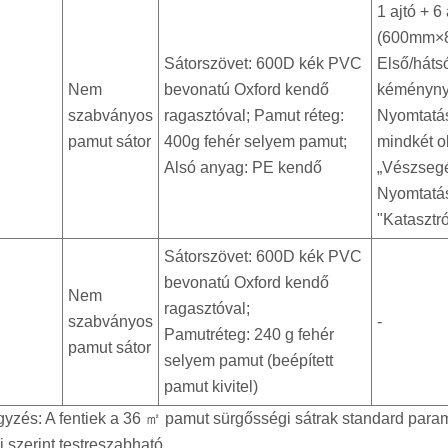
1 ajtó + 6
(600mm×
Sátorszövet: 600D kék PVC
Első/háts
Nem
bevonatú Oxford kendő
kéményny
szabványos
ragasztóval; Pamut réteg:
Nyomtatá
pamut sátor
400g fehér selyem pamut;
mindkét o
Alsó anyag: PE kendő
„Vészsegé
Nyomtatás
"Katasztró
Sátorszövet: 600D kék PVC
bevonatú Oxford kendő
Nem
ragasztóval;
szabványos
-
Pamutréteg: 240 g fehér
pamut sátor
selyem pamut (beépített
pamut kivitel)
yzés: A fentiek a 36 ㎡ pamut sürgősségi sátrak standard paramé
i szerint testreszabható.