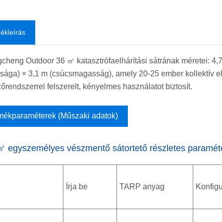
ékleírás
cheng Outdoor 36 ㎡ katasztrófaelhárítási sátrának méretei: 4,
ága) × 3,1 m (csúcsmagasság), amely 20-25 ember kollektív el
zőrendszerrel felszerelt, kényelmes használatot biztosít.
mékparaméterek (Műszaki adatok)
㎡ egyszemélyes vészmentő sátortető részletes paraméte
Írja be
TARP anyag
Konfigu