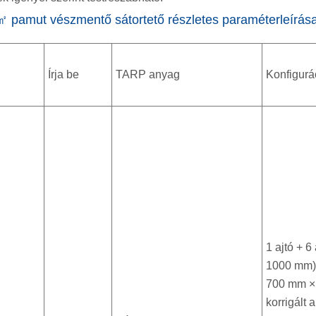
㎡ pamut vészmentő sátortető részletes paraméterleírás
Írja be
TARP anyag
Konfigurá
1 ajtó + 
1000 mm)
700 mm ×
korrigált a