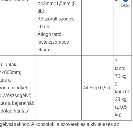
φ42mm×1,5mm (8
E-Mail
db);
Köszörült szögek:
10 db;
Átfogó tartó:
festékszórásos
eljárás
1.
+ 6 ablak
tartó:
m×800mm);
70 kg;
tás a
2.
rona mindkét
-
44,5kg±0,5kg
konzol:
: „Vészsegély”;
28 kg
ás a bejáratnál:
(± 0,5
trófaelhárítás"
kg)
lysátrakhoz. A konzolok, a szövetek és a kivitelezés az