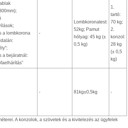
 ablak
1.
800mm);
tartó:
ó
Lombkoronatest:
70 kg;
ílások;
52kg; Pamut
2.
s a lombkorona
-
hólyag: 45 kg (±
konzol:
ldalán:
0,5 kg)
28 kg
ly”;
(± 0,5
 a bejáratnál:
kg)
faelhárítás"
-
81kg±0,5kg
-
terei. A konzolok, a szövetek és a kivitelezés az ügyfelek