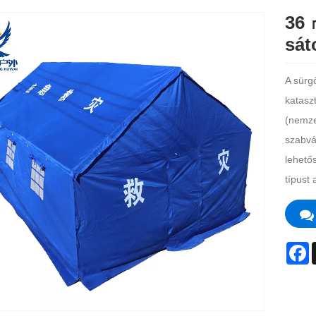
36 
sát
A sürg
kataszt
(nemze
szabvá
lehetős
típust
F