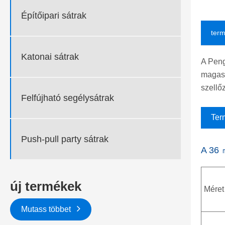
Építőipari sátrak
term
Katonai sátrak
A Peng
magass
szellő
Felfújható segélysátrak
Ter
Push-pull party sátrak
A 36 
új termékek
Méret
Mutass többet