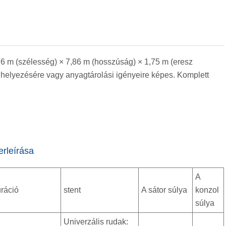
76 m (szélesség) × 7,86 m (hosszúság) × 1,75 m (eresz
helyezésére vagy anyagtárolási igényeire képes. Komplett
rleírása
A
ráció
stent
A sátor súlya
konzol
súlya
Univerzális rudak: