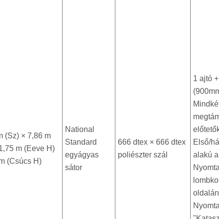
1 ajtó 
(900m
Mindkét
megtám
National
előtető
m (Sz) × 7,86 m
Standard
666 dtex × 666 dtex
Első/h
 1,75 m (Eeve H)
egyágyas
poliészter szál
alakú 
 m (Csúcs H)
sátor
Nyomta
lombko
oldalán
Nyomtat
"Katasz