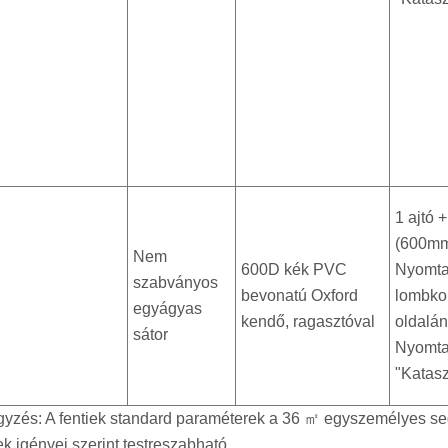
1 ajtó 
(600m
Nem
600D kék PVC
Nyomta
szabványos
bevonatú Oxford
lombko
egyágyas
kendő, ragasztóval
oldalán
sátor
Nyomtat
"Katasz
yzés: A fentiek standard paraméterek a 36 ㎡ egyszemélyes segé
ek igényei szerint testreszabható.