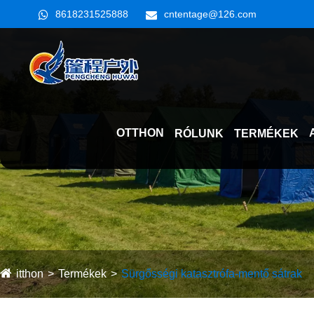
8618231525888
cntentage@126.com
OTTHON
RÓLUNK
TERMÉKEK
itthon
Termékek
Sürgősségi katasztrófa-mentő sátrak