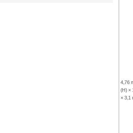
4,76 
(H) ×
× 3,1